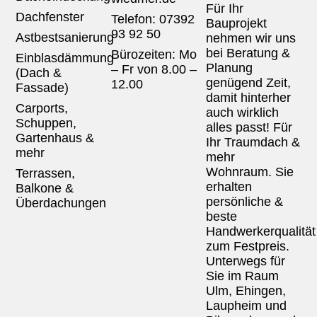
Für Ihr
Dachfenster
Telefon: 07392
Bauprojekt
93 92 50
Astbestsanierung
nehmen wir uns
bei Beratung &
Bürozeiten: Mo
Einblasdämmung
Planung
– Fr von 8.00 –
(Dach &
genügend Zeit,
12.00
Fassade)
damit hinterher
Carports,
auch wirklich
Schuppen,
alles passt! Für
Gartenhaus &
Ihr Traumdach &
mehr
mehr
Wohnraum. Sie
Terrassen,
erhalten
Balkone &
persönliche &
Überdachungen
beste
Handwerkerqualität
zum Festpreis.
Unterwegs für
Sie im Raum
Ulm, Ehingen,
Laupheim und