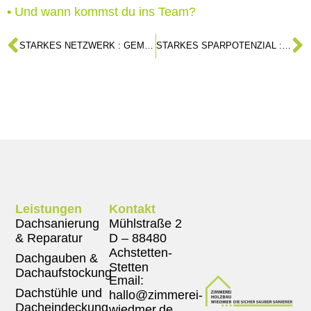
• Und wann kommst du ins Team?
STARKES NETZWERK : GEMEINSAM DIE AUSBILDUNG FÖRDERN UND STÄRKEN
STARKES SPARPOTENZIAL : MIT DÄMMUNG LANGFRISTIG KOSTEN SPAREN
Leistungen
Kontakt
Dachsanierung
Mühlstraße 2
& Reparatur
D – 88480
Achstetten-
Dachgauben &
Stetten
Dachaufstockung
Email:
Dachstühle und
hallo@zimmerei-
Dacheindeckung
wiedmer.de